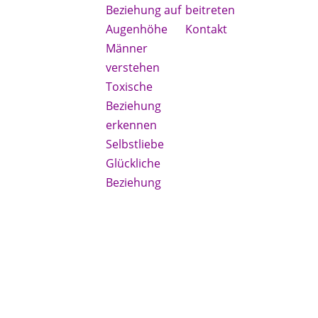
aus dem
Beziehung auf
beitreten
einsamen
Augenhöhe
Kontakt
Kampf in &
Männer
um
verstehen
Beziehung -
Toxische
die
Beziehung
erfüllende,
erkennen
nährende
Selbstliebe
und
Glückliche
bereichernde
Beziehung
Partnerschaft
werden kann