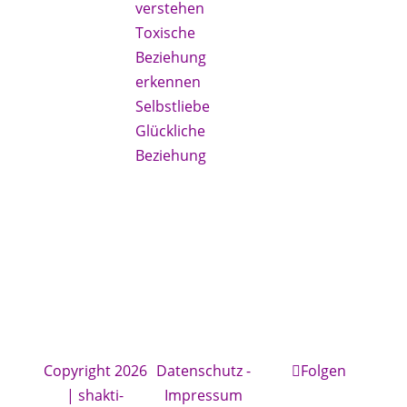
um
verstehen
Beziehung -
Toxische
die
Beziehung
erfüllende,
erkennen
nährende
Selbstliebe
und
Glückliche
bereichernde
Beziehung
Partnerschaft
werden kann
Copyright 2026
Datenschutz
-
Folgen
| shakti-
Impressum