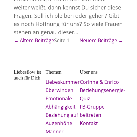
weiter weißt, dann kennst Du sicher diese
Fragen: Soll ich bleiben oder gehen? Gibt
es noch Hoffnung für uns? So viele Frauen
stehen an genau dieser…
← Ältere Beiträge
Seite 1
Neuere Beiträge →
Liebesflow ist
Themen
Über uns
auch für Dich
Liebeskummer
Corinne & Enrico
Lerne, was
überwinden
Beziehungsenergie-
Frau tun
Emotionale
Quiz
kann, damit
Abhängigkeit
FB-Gruppe
aus dem
Beziehung auf
beitreten
einsamen
Augenhöhe
Kontakt
Kampf in &
Männer